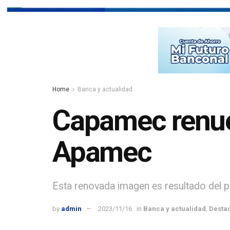
Home
Banca y actualidad
Capamec renue
Apamec
Esta renovada imagen es resultado del 
by
admin
2023/11/16
in
Banca y actualidad
,
Desta