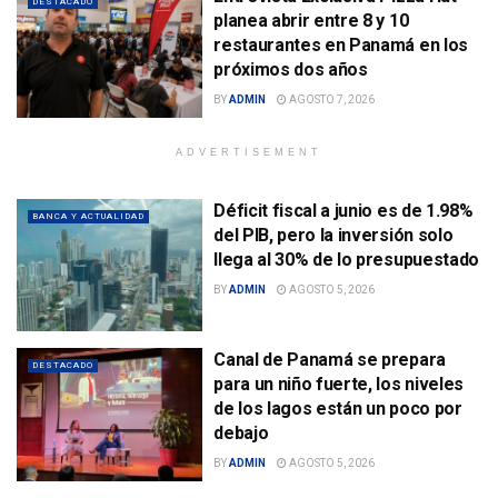
DESTACADO
planea abrir entre 8 y 10
restaurantes en Panamá en los
próximos dos años
BY
ADMIN
AGOSTO 7, 2026
ADVERTISEMENT
Déficit fiscal a junio es de 1.98%
BANCA Y ACTUALIDAD
del PIB, pero la inversión solo
llega al 30% de lo presupuestado
BY
ADMIN
AGOSTO 5, 2026
Canal de Panamá se prepara
DESTACADO
para un niño fuerte, los niveles
de los lagos están un poco por
debajo
BY
ADMIN
AGOSTO 5, 2026