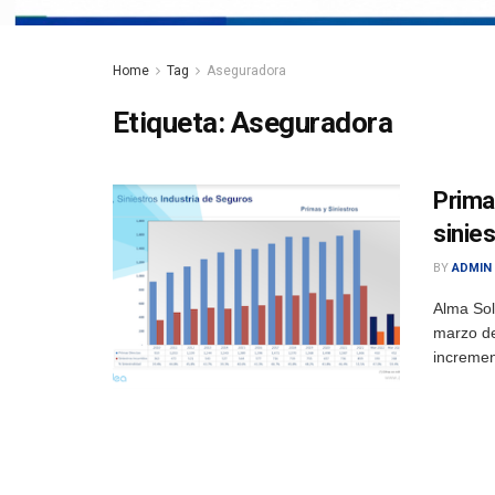
Home
Tag
Aseguradora
Etiqueta:
Aseguradora
Prima
sinie
BY
ADMIN
Alma Sol
marzo de
incremen