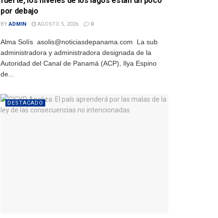
fuerte, los niveles de los lagos están un poco
por debajo
BY
ADMIN
AGOSTO 5, 2026
0
Alma Solís asolis@noticiasdepanama.com La sub
administradora y administradora designada de la
Autoridad del Canal de Panamá (ACP), Ilya Espino
de...
DESTACADO