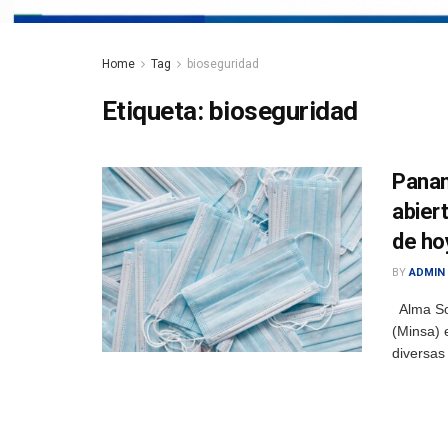
Home
Tag
bioseguridad
Etiqueta:
bioseguridad
Panam
abier
de ho
BY
ADMIN
Alma Sol
(Minsa) 
diversas 