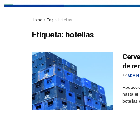
Home
Tag
botellas
Etiqueta:
botellas
Cerve
de re
BY
ADMIN
Redacció
hasta el
botellas
...