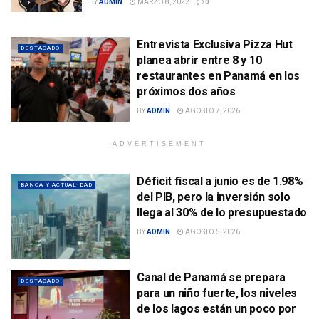
BY
ADMIN
MARZO 8, 2022
0
Entrevista Exclusiva Pizza Hut
DESTACADO
planea abrir entre 8 y 10
restaurantes en Panamá en los
próximos dos años
BY
ADMIN
AGOSTO 7, 2026
ADVERTISEMENT
Déficit fiscal a junio es de 1.98%
BANCA Y ACTUALIDAD
del PIB, pero la inversión solo
llega al 30% de lo presupuestado
BY
ADMIN
AGOSTO 5, 2026
Canal de Panamá se prepara
DESTACADO
para un niño fuerte, los niveles
de los lagos están un poco por