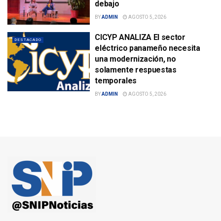
debajo
BY
ADMIN
AGOSTO 5, 2026
CICYP ANALIZA El sector
DESTACADO
eléctrico panameño necesita
una modernización, no
solamente respuestas
temporales
BY
ADMIN
AGOSTO 5, 2026