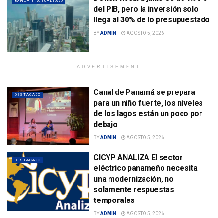
BANCA Y ACTUALIDAD
del PIB, pero la inversión solo
llega al 30% de lo presupuestado
BY
ADMIN
AGOSTO 5, 2026
ADVERTISEMENT
Canal de Panamá se prepara
DESTACADO
para un niño fuerte, los niveles
de los lagos están un poco por
debajo
BY
ADMIN
AGOSTO 5, 2026
CICYP ANALIZA El sector
DESTACADO
eléctrico panameño necesita
una modernización, no
solamente respuestas
temporales
BY
ADMIN
AGOSTO 5, 2026