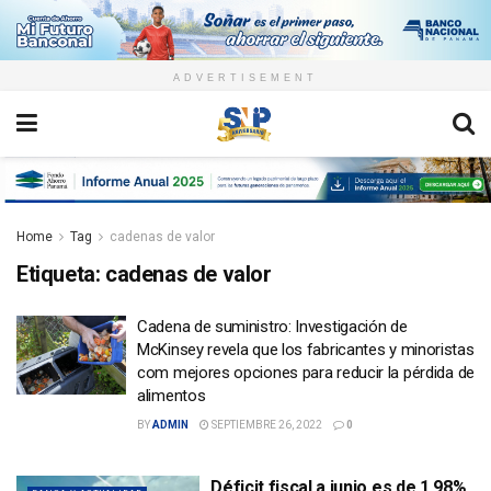
ADVERTISEMENT
Home
Tag
cadenas de valor
Etiqueta:
cadenas de valor
Cadena de suministro: Investigación de
McKinsey revela que los fabricantes y minoristas
com mejores opciones para reducir la pérdida de
alimentos
BY
ADMIN
SEPTIEMBRE 26, 2022
0
Déficit fiscal a junio es de 1.98%