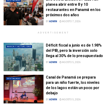
DESTACADO
planea abrir entre 8 y 10
restaurantes en Panamá en los
próximos dos años
BY
ADMIN
AGOSTO 7, 2026
ADVERTISEMENT
Déficit fiscal a junio es de 1.98%
BANCA Y ACTUALIDAD
del PIB, pero la inversión solo
llega al 30% de lo presupuestado
BY
ADMIN
AGOSTO 5, 2026
Canal de Panamá se prepara
DESTACADO
para un niño fuerte, los niveles
de los lagos están un poco por
debajo
BY
ADMIN
AGOSTO 5, 2026