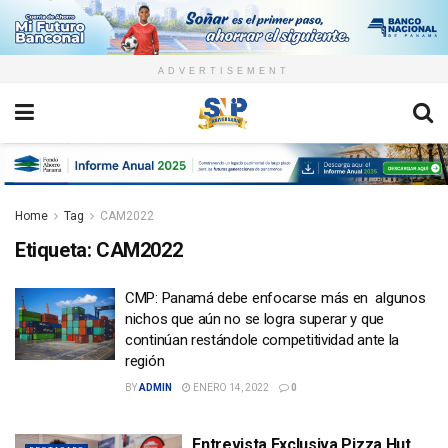
ADVERTISEMENT
Home
Tag
CAM2022
Etiqueta:
CAM2022
CMP: Panamá debe enfocarse más en algunos
nichos que aún no se logra superar y que
continúan restándole competitividad ante la
región
BY
ADMIN
ENERO 14, 2022
0
Entrevista Exclusiva Pizza Hut