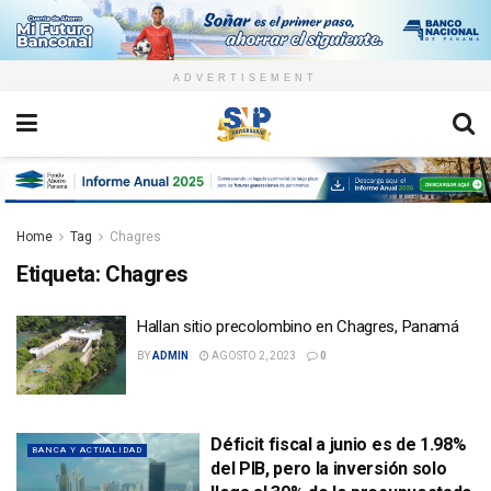
ADVERTISEMENT
Home
Tag
Chagres
Etiqueta:
Chagres
Hallan sitio precolombino en Chagres, Panamá
BY
ADMIN
AGOSTO 2, 2023
0
Déficit fiscal a junio es de 1.98%
BANCA Y ACTUALIDAD
del PIB, pero la inversión solo