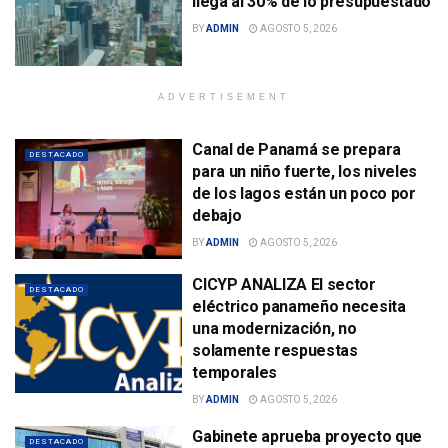
llega al 30% de lo presupuestado
BY
ADMIN
AGOSTO 5, 2026
ADVERTISEMENT
Canal de Panamá se prepara
DESTACADO
para un niño fuerte, los niveles
de los lagos están un poco por
debajo
BY
ADMIN
AGOSTO 5, 2026
CICYP ANALIZA El sector
DESTACADO
eléctrico panameño necesita
una modernización, no
solamente respuestas
temporales
BY
ADMIN
AGOSTO 5, 2026
Gabinete aprueba proyecto que
DESTACADO