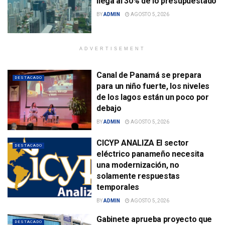
llega al 30% de lo presupuestado
BY
ADMIN
AGOSTO 5, 2026
ADVERTISEMENT
Canal de Panamá se prepara
DESTACADO
para un niño fuerte, los niveles
de los lagos están un poco por
debajo
BY
ADMIN
AGOSTO 5, 2026
CICYP ANALIZA El sector
DESTACADO
eléctrico panameño necesita
una modernización, no
solamente respuestas
temporales
BY
ADMIN
AGOSTO 5, 2026
Gabinete aprueba proyecto que
DESTACADO