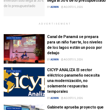
llega al 30% de lo presupuestado
BY
ADMIN
AGOSTO 5, 2026
ADVERTISEMENT
Canal de Panamá se prepara
DESTACADO
para un niño fuerte, los niveles
de los lagos están un poco por
debajo
BY
ADMIN
AGOSTO 5, 2026
CICYP ANALIZA El sector
DESTACADO
eléctrico panameño necesita
una modernización, no
solamente respuestas
temporales
BY
ADMIN
AGOSTO 5, 2026
Gabinete aprueba proyecto que
DESTACADO