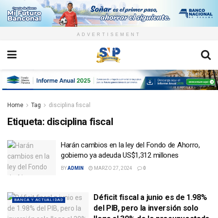
ADVERTISEMENT
Home
Tag
disciplina fiscal
Etiqueta:
disciplina fiscal
Harán cambios en la ley del Fondo de Ahorro,
gobierno ya adeuda US$1,312 millones
BY
ADMIN
MARZO 27, 2024
0
Déficit fiscal a junio es de 1.98%
BANCA Y ACTUALIDAD
del PIB, pero la inversión solo