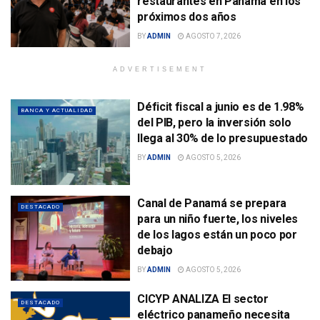
restaurantes en Panamá en los
próximos dos años
BY
ADMIN
AGOSTO 7, 2026
ADVERTISEMENT
Déficit fiscal a junio es de 1.98%
BANCA Y ACTUALIDAD
del PIB, pero la inversión solo
llega al 30% de lo presupuestado
BY
ADMIN
AGOSTO 5, 2026
Canal de Panamá se prepara
DESTACADO
para un niño fuerte, los niveles
de los lagos están un poco por
debajo
BY
ADMIN
AGOSTO 5, 2026
CICYP ANALIZA El sector
DESTACADO
eléctrico panameño necesita