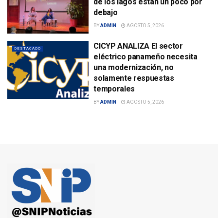
de los lagos están un poco por
debajo
BY
ADMIN
AGOSTO 5, 2026
CICYP ANALIZA El sector
DESTACADO
eléctrico panameño necesita
una modernización, no
solamente respuestas
temporales
BY
ADMIN
AGOSTO 5, 2026