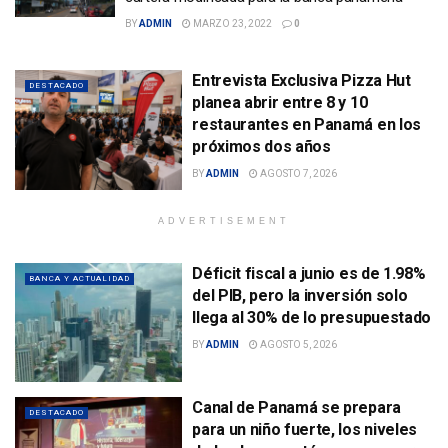
BY
ADMIN
MARZO 23, 2022
0
Entrevista Exclusiva Pizza Hut
DESTACADO
planea abrir entre 8 y 10
restaurantes en Panamá en los
próximos dos años
BY
ADMIN
AGOSTO 7, 2026
ADVERTISEMENT
Déficit fiscal a junio es de 1.98%
BANCA Y ACTUALIDAD
del PIB, pero la inversión solo
llega al 30% de lo presupuestado
BY
ADMIN
AGOSTO 5, 2026
Canal de Panamá se prepara
DESTACADO
para un niño fuerte, los niveles