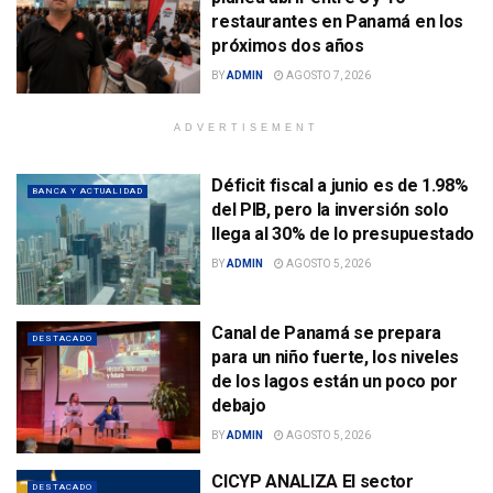
restaurantes en Panamá en los
próximos dos años
BY
ADMIN
AGOSTO 7, 2026
ADVERTISEMENT
Déficit fiscal a junio es de 1.98%
BANCA Y ACTUALIDAD
del PIB, pero la inversión solo
llega al 30% de lo presupuestado
BY
ADMIN
AGOSTO 5, 2026
Canal de Panamá se prepara
DESTACADO
para un niño fuerte, los niveles
de los lagos están un poco por
debajo
BY
ADMIN
AGOSTO 5, 2026
CICYP ANALIZA El sector
DESTACADO