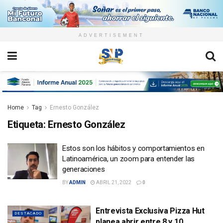
ADVERTISEMENT
Home
Tag
Ernesto González
Etiqueta:
Ernesto González
Estos son los hábitos y comportamientos en
Latinoamérica, un zoom para entender las
generaciones
BY
ADMIN
ABRIL 21, 2022
0
Entrevista Exclusiva Pizza Hut
DESTACADO
planea abrir entre 8 y 10