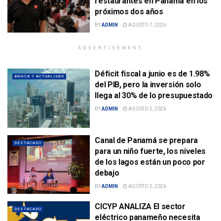
restaurantes en Panamá en los
próximos dos años
BY
ADMIN
AGOSTO 7, 2026
ADVERTISEMENT
Déficit fiscal a junio es de 1.98%
BANCA Y ACTUALIDAD
del PIB, pero la inversión solo
llega al 30% de lo presupuestado
BY
ADMIN
AGOSTO 5, 2026
Canal de Panamá se prepara
DESTACADO
para un niño fuerte, los niveles
de los lagos están un poco por
debajo
BY
ADMIN
AGOSTO 5, 2026
CICYP ANALIZA El sector
DESTACADO
eléctrico panameño necesita