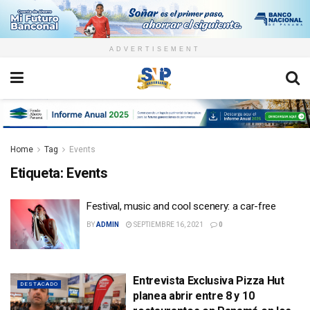
ADVERTISEMENT
Home
Tag
Events
Etiqueta:
Events
Festival, music and cool scenery: a car-free
BY
ADMIN
SEPTIEMBRE 16, 2021
0
Entrevista Exclusiva Pizza Hut
DESTACADO
planea abrir entre 8 y 10