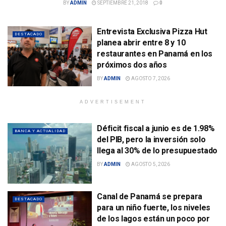
BY
ADMIN
SEPTIEMBRE 21, 2018
0
Entrevista Exclusiva Pizza Hut
DESTACADO
planea abrir entre 8 y 10
restaurantes en Panamá en los
próximos dos años
BY
ADMIN
AGOSTO 7, 2026
ADVERTISEMENT
Déficit fiscal a junio es de 1.98%
BANCA Y ACTUALIDAD
del PIB, pero la inversión solo
llega al 30% de lo presupuestado
BY
ADMIN
AGOSTO 5, 2026
Canal de Panamá se prepara
DESTACADO
para un niño fuerte, los niveles
de los lagos están un poco por