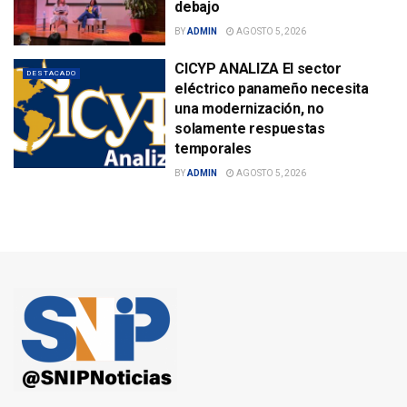
debajo
BY
ADMIN
AGOSTO 5, 2026
CICYP ANALIZA El sector
DESTACADO
eléctrico panameño necesita
una modernización, no
solamente respuestas
temporales
BY
ADMIN
AGOSTO 5, 2026