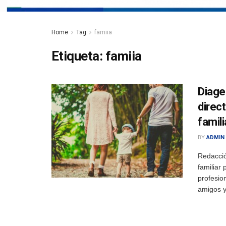
Home
Tag
famiia
Etiqueta:
famiia
Diage
direc
famili
BY
ADMIN
Redacci
familiar
profesio
amigos y 