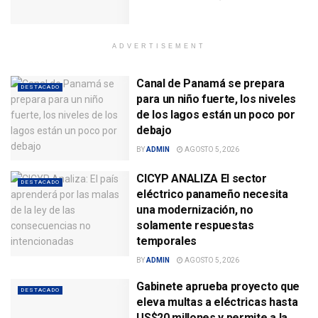
ADVERTISEMENT
Canal de Panamá se prepara
DESTACADO
para un niño fuerte, los niveles
de los lagos están un poco por
debajo
BY
ADMIN
AGOSTO 5, 2026
CICYP ANALIZA El sector
DESTACADO
eléctrico panameño necesita
una modernización, no
solamente respuestas
temporales
BY
ADMIN
AGOSTO 5, 2026
Gabinete aprueba proyecto que
DESTACADO
eleva multas a eléctricas hasta
US$20 millones y permite a la