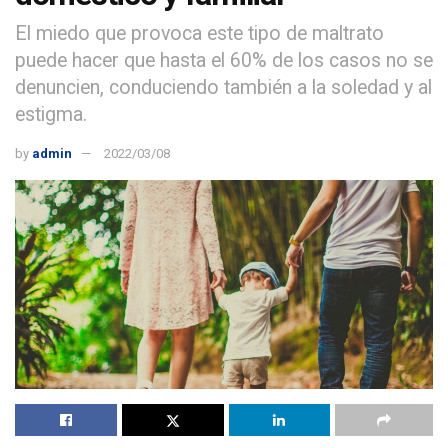
El miedo que provoca este tipo de maltrato
puede hacer que hasta el 60% de los casos no se
denuncien, conduciendo también a la soledad y al
estigma.
by
admin
2022/03/08