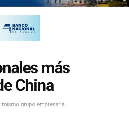
onales más
de China
su mismo grupo empresarial.