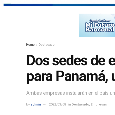
Home
Destacado
Dos sedes de 
para Panamá, u
Ambas empresas instalarán en el país una
by
admin
2022/03/08
in
Destacado
,
Empresas