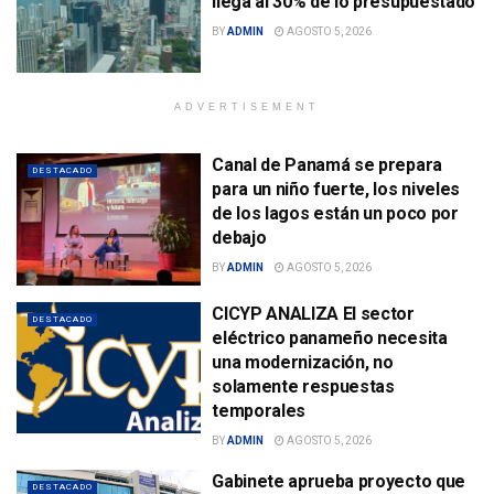
llega al 30% de lo presupuestado
BY
ADMIN
AGOSTO 5, 2026
ADVERTISEMENT
Canal de Panamá se prepara
DESTACADO
para un niño fuerte, los niveles
de los lagos están un poco por
debajo
BY
ADMIN
AGOSTO 5, 2026
CICYP ANALIZA El sector
DESTACADO
eléctrico panameño necesita
una modernización, no
solamente respuestas
temporales
BY
ADMIN
AGOSTO 5, 2026
Gabinete aprueba proyecto que
DESTACADO