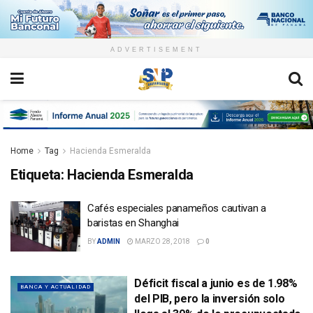
ADVERTISEMENT
Home
Tag
Hacienda Esmeralda
Etiqueta:
Hacienda Esmeralda
Cafés especiales panameños cautivan a
baristas en Shanghai
BY
ADMIN
MARZO 28, 2018
0
Déficit fiscal a junio es de 1.98%
BANCA Y ACTUALIDAD
del PIB, pero la inversión solo