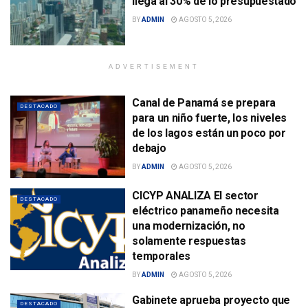
llega al 30% de lo presupuestado
BY
ADMIN
AGOSTO 5, 2026
ADVERTISEMENT
Canal de Panamá se prepara
DESTACADO
para un niño fuerte, los niveles
de los lagos están un poco por
debajo
BY
ADMIN
AGOSTO 5, 2026
CICYP ANALIZA El sector
DESTACADO
eléctrico panameño necesita
una modernización, no
solamente respuestas
temporales
BY
ADMIN
AGOSTO 5, 2026
Gabinete aprueba proyecto que
DESTACADO