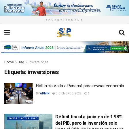
ADVERTISEMENT
Home
Tag
imversiones
Etiqueta:
imversiones
FMI inicia visita a Panamá para revisar economía
BY
ADMIN
DICIEMBRE 5, 2022
0
Déficit fiscal a junio es de 1.98%
BANCA Y ACTUALIDAD
del PIB, pero la inversión solo