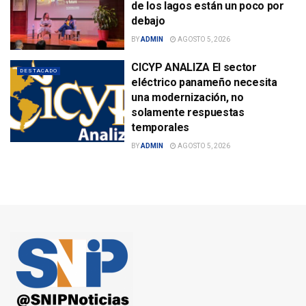
de los lagos están un poco por
debajo
BY
ADMIN
AGOSTO 5, 2026
CICYP ANALIZA El sector
DESTACADO
eléctrico panameño necesita
una modernización, no
solamente respuestas
temporales
BY
ADMIN
AGOSTO 5, 2026