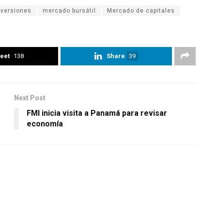
nversiones
mercado bursátil
Mercado de capitales
eet
138
Share
39
Next Post
FMI inicia visita a Panamá para revisar
economía