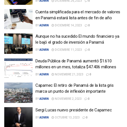
BY
ADMIN
DICIEMBRE 26, 2023
0
Cuenta simplificada para el mercado de valores
en Panamá estará lista antes de fin de año
BY
ADMIN
DICIEMBRE 14, 2023
0
Aunque no ha sucedido El mundo financiero ya
le bajó el grado de inversión a Panamá
BY
ADMIN
DICIEMBRE 11, 2023
0
Deuda Pública de Panamá aumentó $1.610
millones en un mes, totaliza $47.406 millones
BY
ADMIN
NOVIEMBRE 21, 2023
0
Capamec El retiro de Panamá de la lista gris
marca un punto de inflexión importante
BY
ADMIN
NOVIEMBRE 2, 2023
0
Sergi Lucas nuevo presidente de Capamec
BY
ADMIN
OCTUBRE 13, 2023
0