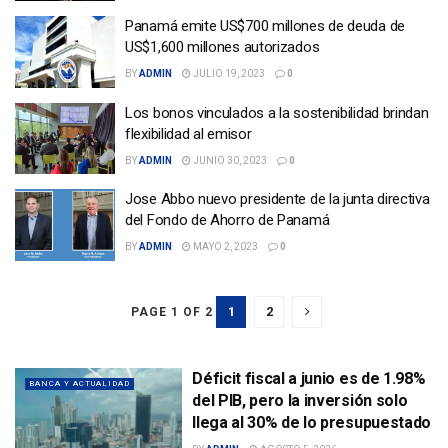
Panamá emite US$700 millones de deuda de
US$1,600 millones autorizados
BY
ADMIN
JULIO 19, 2023
0
Los bonos vinculados a la sostenibilidad brindan
flexibilidad al emisor
BY
ADMIN
JUNIO 30, 2023
0
Jose Abbo nuevo presidente de la junta directiva
del Fondo de Ahorro de Panamá
BY
ADMIN
MAYO 2, 2023
0
1
2
PAGE 1 OF 2
Déficit fiscal a junio es de 1.98%
BANCA Y ACTUALIDAD
del PIB, pero la inversión solo
llega al 30% de lo presupuestado