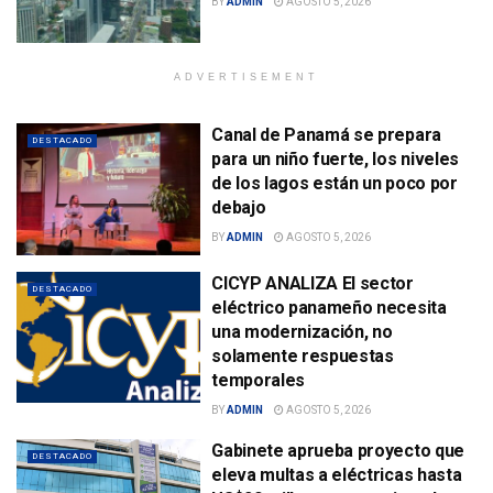
BY
ADMIN
AGOSTO 5, 2026
ADVERTISEMENT
Canal de Panamá se prepara
DESTACADO
para un niño fuerte, los niveles
de los lagos están un poco por
debajo
BY
ADMIN
AGOSTO 5, 2026
CICYP ANALIZA El sector
DESTACADO
eléctrico panameño necesita
una modernización, no
solamente respuestas
temporales
BY
ADMIN
AGOSTO 5, 2026
Gabinete aprueba proyecto que
DESTACADO
eleva multas a eléctricas hasta