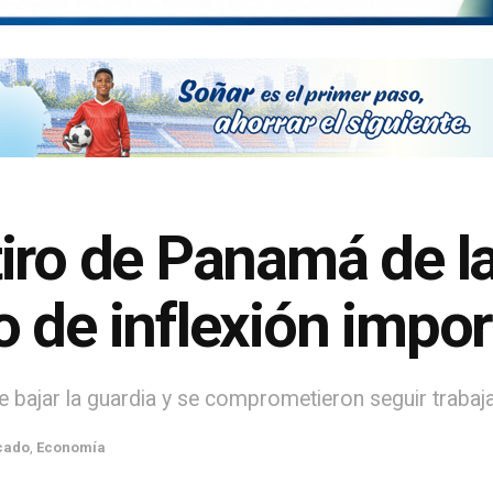
ro de Panamá de la 
 de inflexión impor
bajar la guardia y se comprometieron seguir trabajand
cado
,
Economía