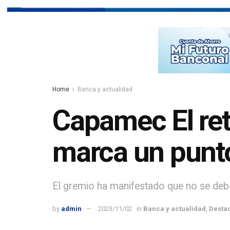
Home
Banca y actualidad
Capamec El reti
marca un punto
El gremio ha manifestado que no se debe 
by
admin
2023/11/02
in
Banca y actualidad
,
Desta