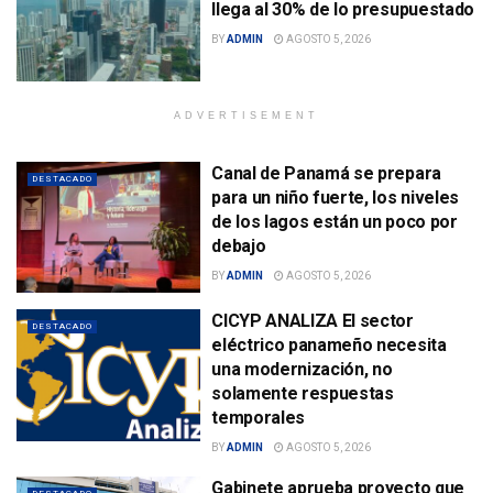
llega al 30% de lo presupuestado
BY
ADMIN
AGOSTO 5, 2026
ADVERTISEMENT
Canal de Panamá se prepara
DESTACADO
para un niño fuerte, los niveles
de los lagos están un poco por
debajo
BY
ADMIN
AGOSTO 5, 2026
CICYP ANALIZA El sector
DESTACADO
eléctrico panameño necesita
una modernización, no
solamente respuestas
temporales
BY
ADMIN
AGOSTO 5, 2026
Gabinete aprueba proyecto que