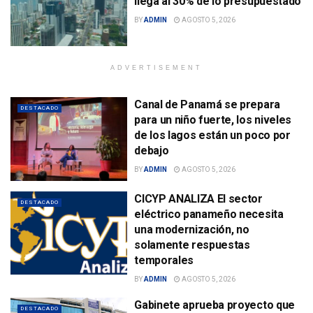
llega al 30% de lo presupuestado
BY
ADMIN
AGOSTO 5, 2026
ADVERTISEMENT
Canal de Panamá se prepara
DESTACADO
para un niño fuerte, los niveles
de los lagos están un poco por
debajo
BY
ADMIN
AGOSTO 5, 2026
CICYP ANALIZA El sector
DESTACADO
eléctrico panameño necesita
una modernización, no
solamente respuestas
temporales
BY
ADMIN
AGOSTO 5, 2026
Gabinete aprueba proyecto que
DESTACADO