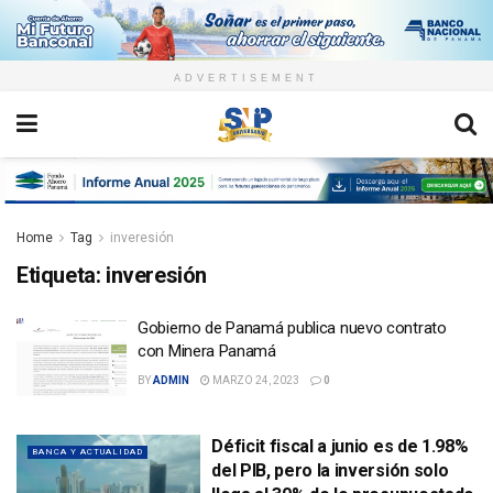
ADVERTISEMENT
Home
Tag
inveresión
Etiqueta:
inveresión
Gobierno de Panamá publica nuevo contrato
con Minera Panamá
BY
ADMIN
MARZO 24, 2023
0
Déficit fiscal a junio es de 1.98%
BANCA Y ACTUALIDAD
del PIB, pero la inversión solo