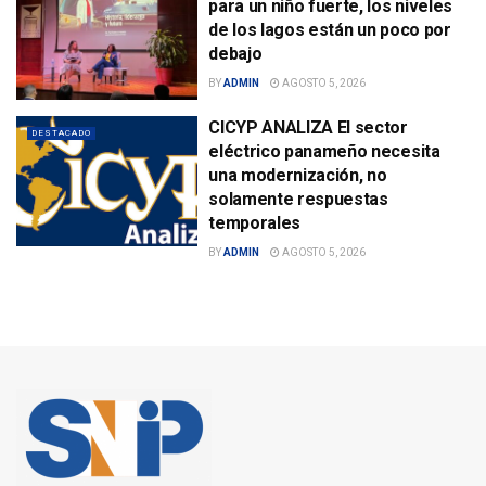
para un niño fuerte, los niveles
de los lagos están un poco por
debajo
BY
ADMIN
AGOSTO 5, 2026
CICYP ANALIZA El sector
DESTACADO
eléctrico panameño necesita
una modernización, no
solamente respuestas
temporales
BY
ADMIN
AGOSTO 5, 2026