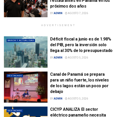
restaurantes en Panamá en los
próximos dos años
BY
ADMIN
AGOSTO 7, 2026
ADVERTISEMENT
Déficit fiscal a junio es de 1.98%
BANCA Y ACTUALIDAD
del PIB, pero la inversión solo
llega al 30% de lo presupuestado
BY
ADMIN
AGOSTO 5, 2026
Canal de Panamá se prepara
DESTACADO
para un niño fuerte, los niveles
de los lagos están un poco por
debajo
BY
ADMIN
AGOSTO 5, 2026
CICYP ANALIZA El sector
DESTACADO
eléctrico panameño necesita