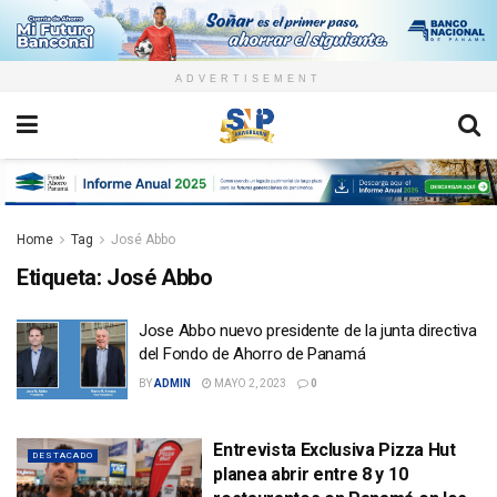
ADVERTISEMENT
Home
Tag
José Abbo
Etiqueta:
José Abbo
Jose Abbo nuevo presidente de la junta directiva
del Fondo de Ahorro de Panamá
BY
ADMIN
MAYO 2, 2023
0
Entrevista Exclusiva Pizza Hut
DESTACADO
planea abrir entre 8 y 10