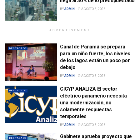
llega al 30% de lo presupuestado
BY
ADMIN
AGOSTO 5, 2026
ADVERTISEMENT
Canal de Panamá se prepara
DESTACADO
para un niño fuerte, los niveles
de los lagos están un poco por
debajo
BY
ADMIN
AGOSTO 5, 2026
CICYP ANALIZA El sector
DESTACADO
eléctrico panameño necesita
una modernización, no
solamente respuestas
temporales
BY
ADMIN
AGOSTO 5, 2026
Gabinete aprueba proyecto que
DESTACADO