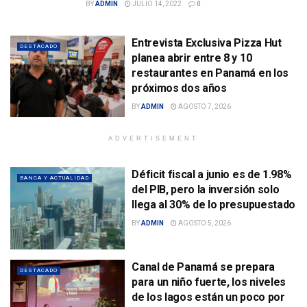
BY
ADMIN
JULIO 14, 2022
0
Entrevista Exclusiva Pizza Hut
DESTACADO
planea abrir entre 8 y 10
restaurantes en Panamá en los
próximos dos años
BY
ADMIN
AGOSTO 7, 2026
ADVERTISEMENT
Déficit fiscal a junio es de 1.98%
BANCA Y ACTUALIDAD
del PIB, pero la inversión solo
llega al 30% de lo presupuestado
BY
ADMIN
AGOSTO 5, 2026
Canal de Panamá se prepara
DESTACADO
para un niño fuerte, los niveles
de los lagos están un poco por