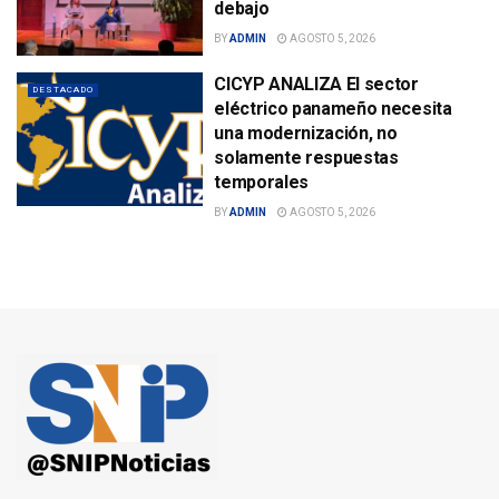
debajo
BY
ADMIN
AGOSTO 5, 2026
CICYP ANALIZA El sector
DESTACADO
eléctrico panameño necesita
una modernización, no
solamente respuestas
temporales
BY
ADMIN
AGOSTO 5, 2026