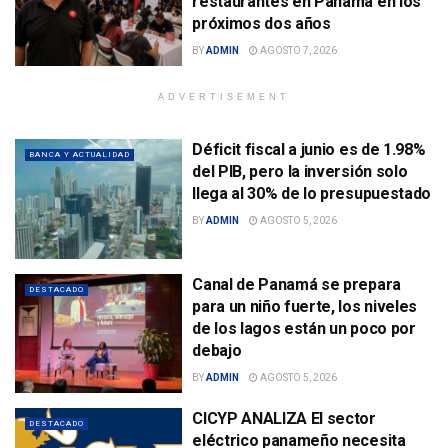
restaurantes en Panamá en los
próximos dos años
BY
ADMIN
AGOSTO 7, 2026
ADVERTISEMENT
Déficit fiscal a junio es de 1.98%
BANCA Y ACTUALIDAD
del PIB, pero la inversión solo
llega al 30% de lo presupuestado
BY
ADMIN
AGOSTO 5, 2026
Canal de Panamá se prepara
DESTACADO
para un niño fuerte, los niveles
de los lagos están un poco por
debajo
BY
ADMIN
AGOSTO 5, 2026
CICYP ANALIZA El sector
DESTACADO
eléctrico panameño necesita