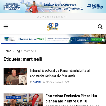
ADVERTISEMENT
Home
Tag
martinelli
Etiqueta:
martinelli
Tribunal Electoral de Panamá inhabilita al
expresidente Ricardo Martinelli
BY
ADMIN
MARZO 4, 2024
0
Entrevista Exclusiva Pizza Hut
DESTACADO
planea abrir entre 8 y 10