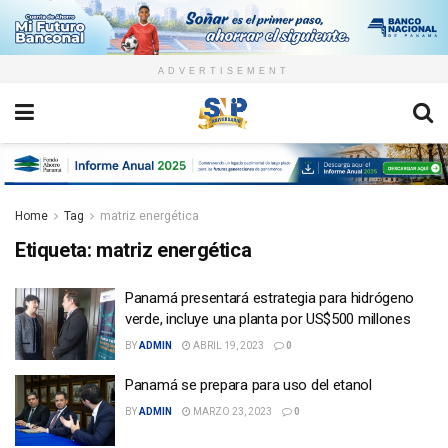
ADVERTISEMENT
Home
Tag
matriz energética
Etiqueta:
matriz energética
Panamá presentará estrategia para hidrógeno
verde, incluye una planta por US$500 millones
BY
ADMIN
ABRIL 19, 2023
0
Panamá se prepara para uso del etanol
BY
ADMIN
MARZO 23, 2023
0