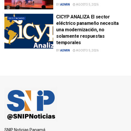
BY
ADMIN
AGOSTO 5, 2026
CICYP ANALIZA El sector
DESTACADO
eléctrico panameño necesita
una modernización, no
solamente respuestas
temporales
BY
ADMIN
AGOSTO 5, 2026
SNIP Noticias Panamá