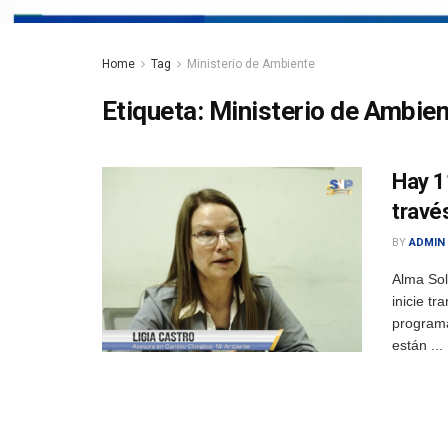
Home
Tag
Ministerio de Ambiente
Etiqueta:
Ministerio de Ambie
Hay 1
travé
BY
ADMIN
Alma So
inicie t
programa
están ...