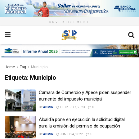
ADVERTISEMENT
Home
Tag
Municipio
Etiqueta:
Municipio
Camara de Comercio y Apede piden suspender
aumento del impuesto municipal
BY
ADMIN
FEBRERO 7, 2023
0
Alcaldía pone en ejecución la solicitud digital
para la emisión del permiso de ocupación
BY
ADMIN
JUNIO 24, 2022
0