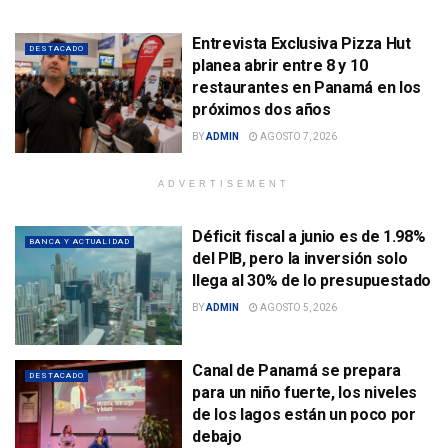
Entrevista Exclusiva Pizza Hut
DESTACADO
planea abrir entre 8 y 10
restaurantes en Panamá en los
próximos dos años
BY
ADMIN
AGOSTO 7, 2026
ADVERTISEMENT
Déficit fiscal a junio es de 1.98%
BANCA Y ACTUALIDAD
del PIB, pero la inversión solo
llega al 30% de lo presupuestado
BY
ADMIN
AGOSTO 5, 2026
Canal de Panamá se prepara
DESTACADO
para un niño fuerte, los niveles
de los lagos están un poco por
debajo