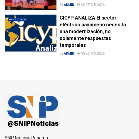
BY
ADMIN
AGOSTO 5, 2026
CICYP ANALIZA El sector
DESTACADO
eléctrico panameño necesita
una modernización, no
solamente respuestas
temporales
BY
ADMIN
AGOSTO 5, 2026
SNIP Noticias Panamá