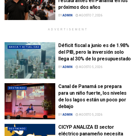
restaurantes en Panamá en los
próximos dos años
BY
ADMIN
AGOSTO 7, 2026
ADVERTISEMENT
Déficit fiscal a junio es de 1.98%
BANCA Y ACTUALIDAD
del PIB, pero la inversión solo
llega al 30% de lo presupuestado
BY
ADMIN
AGOSTO 5, 2026
Canal de Panamá se prepara
DESTACADO
para un niño fuerte, los niveles
de los lagos están un poco por
debajo
BY
ADMIN
AGOSTO 5, 2026
CICYP ANALIZA El sector
DESTACADO
eléctrico panameño necesita