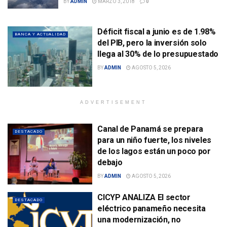
BY
ADMIN
MARZO 3, 2018
0
Déficit fiscal a junio es de 1.98%
BANCA Y ACTUALIDAD
del PIB, pero la inversión solo
llega al 30% de lo presupuestado
BY
ADMIN
AGOSTO 5, 2026
ADVERTISEMENT
Canal de Panamá se prepara
DESTACADO
para un niño fuerte, los niveles
de los lagos están un poco por
debajo
BY
ADMIN
AGOSTO 5, 2026
CICYP ANALIZA El sector
DESTACADO
eléctrico panameño necesita
una modernización, no