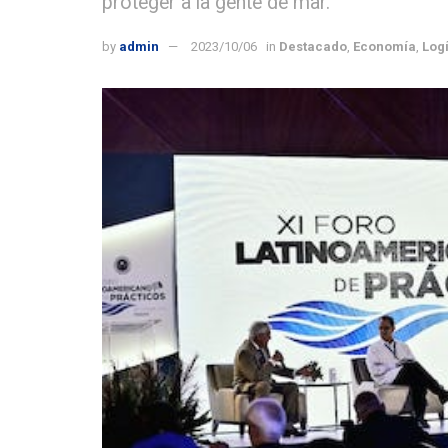
proteger a la gente de mar.
by
admin
2023/10/06
in
Destacado
,
Economía
,
Logí