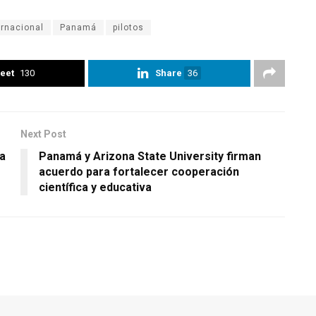
ernacional
Panamá
pilotos
eet
130
Share
36
Next Post
a
Panamá y Arizona State University firman
acuerdo para fortalecer cooperación
científica y educativa