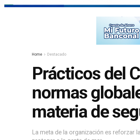
Home
Destacado
Prácticos del
normas globale
materia de seg
La meta de la organización es reforzar l