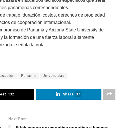
 basará en acuerdos técnicos específicos que serán
iones panameñas correspondientes.
e trabajo, duración, costos, derechos de propiedad
yectos de cooperación internacional.
ompromiso de Panamá y Arizona State University de
y la formación de una fuerza laboral altamente
anzada» señala la nota.
ucación
Panamá
Universidad
eet
132
Share
37
Next Post
r
Fitch ponen perspectiva negativa a bancos