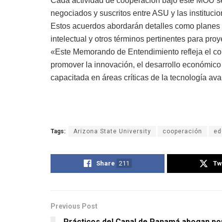
Cada actividad de cooperación bajo este MOU se
negociados y suscritos entre ASU y las instituc
Estos acuerdos abordarán detalles como planes d
intelectual y otros términos pertinentes para pro
«Este Memorando de Entendimiento refleja el c
promover la innovación, el desarrollo económico 
capacitada en áreas críticas de la tecnología av
Tags:
Arizona State University
cooperación
ed
Share
211
Tw
Previous Post
Prácticos del Canal de Panamá abogan po