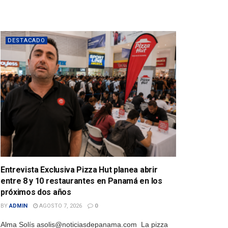
DESTACADO
Entrevista Exclusiva Pizza Hut planea abrir
entre 8 y 10 restaurantes en Panamá en los
próximos dos años
BY
ADMIN
AGOSTO 7, 2026
0
Alma Solís asolis@noticiasdepanama.com La pizza