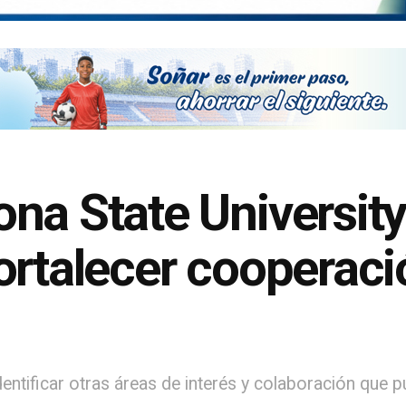
na State University
rtalecer cooperació
entificar otras áreas de interés y colaboración que p