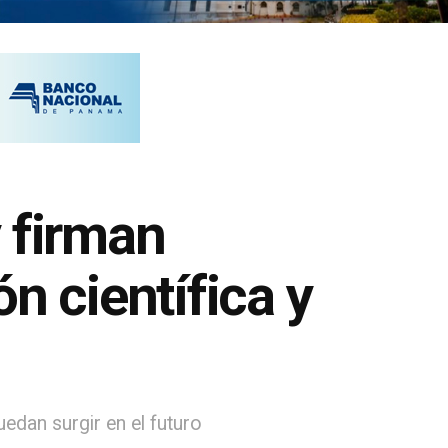
 firman
n científica y
uedan surgir en el futuro