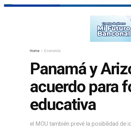
Home
Economía
Panamá y Arizo
acuerdo para fo
educativa
el MOU también prevé la posibilidad de id