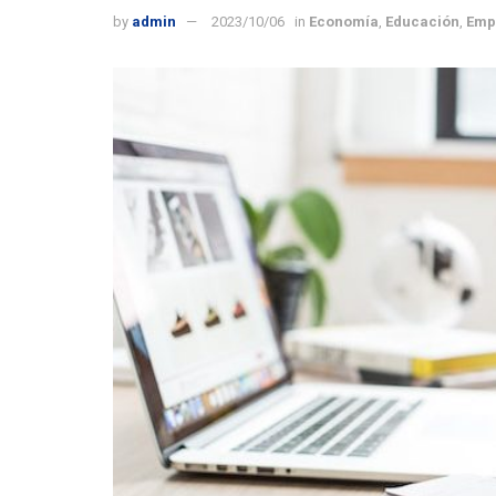
by
admin
2023/10/06
in
Economía
,
Educación
,
Emp