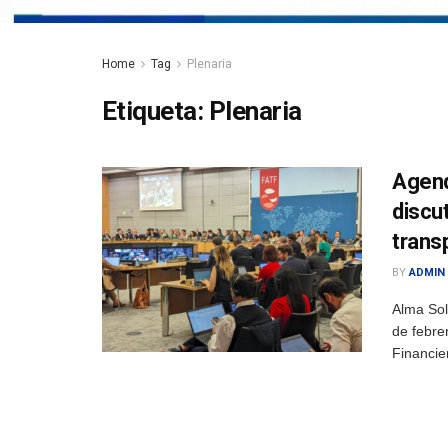
Home
Tag
Plenaria
Etiqueta:
Plenaria
Agend
discut
transp
BY
ADMIN
Alma Sol
de febre
Financier