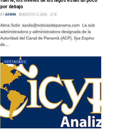
fuerte, los niveles de los lagos están un poco
por debajo
BY
ADMIN
AGOSTO 5, 2026
0
Alma Solís asolis@noticiasdepanama.com La sub
administradora y administradora designada de la
Autoridad del Canal de Panamá (ACP), Ilya Espino
de...
DESTACADO