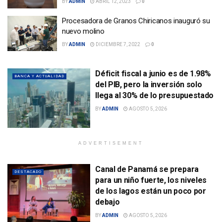
BY
ADMIN
ABRIL 12, 2023
0
Procesadora de Granos Chiricanos inauguró su
nuevo molino
BY
ADMIN
DICIEMBRE 7, 2022
0
Déficit fiscal a junio es de 1.98%
BANCA Y ACTUALIDAD
del PIB, pero la inversión solo
llega al 30% de lo presupuestado
BY
ADMIN
AGOSTO 5, 2026
ADVERTISEMENT
Canal de Panamá se prepara
DESTACADO
para un niño fuerte, los niveles
de los lagos están un poco por
debajo
BY
ADMIN
AGOSTO 5, 2026