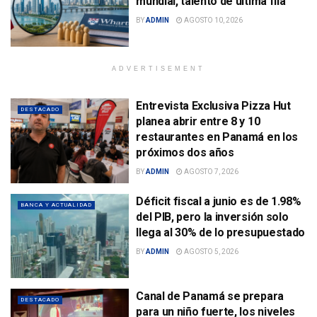
mundial, talento de última fila
BY
ADMIN
AGOSTO 10, 2026
ADVERTISEMENT
Entrevista Exclusiva Pizza Hut
DESTACADO
planea abrir entre 8 y 10
restaurantes en Panamá en los
próximos dos años
BY
ADMIN
AGOSTO 7, 2026
Déficit fiscal a junio es de 1.98%
BANCA Y ACTUALIDAD
del PIB, pero la inversión solo
llega al 30% de lo presupuestado
BY
ADMIN
AGOSTO 5, 2026
Canal de Panamá se prepara
DESTACADO
para un niño fuerte, los niveles