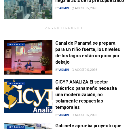
llega al 30% de lo presupuestado
BY
ADMIN
AGOSTO 5, 2026
ADVERTISEMENT
Canal de Panamá se prepara
DESTACADO
para un niño fuerte, los niveles
de los lagos están un poco por
debajo
BY
ADMIN
AGOSTO 5, 2026
CICYP ANALIZA El sector
DESTACADO
eléctrico panameño necesita
una modernización, no
solamente respuestas
temporales
BY
ADMIN
AGOSTO 5, 2026
Gabinete aprueba proyecto que
DESTACADO