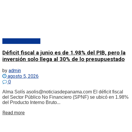
Banca y actualidad
Déficit fiscal a junio es de 1.98% del PIB, pero la
inversión solo llega al 30% de lo presupuestado
by
admin
agosto 5, 2026
0
Alma Solís asolis@noticiasdepanama.com El déficit fiscal
del Sector Público No Financiero (SPNF) se ubicó en 1.98%
del Producto Interno Bruto...
Details
Read more