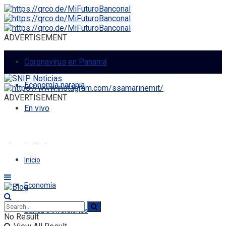
ADVERTISEMENT
Coronavirus en Panamá
Economía naranja
ADVERTISEMENT
En vivo
Inicio
Economía
Banca e Inversiones
No Result