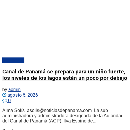
Destacado
Canal de Panamá se prepara para un niño fuerte,
los niveles de los lagos están un poco por debajo
by
admin
agosto 5, 2026
0
Alma Solís asolis@noticiasdepanama.com La sub
administradora y administradora designada de la Autoridad
del Canal de Panamá (ACP), Ilya Espino de...