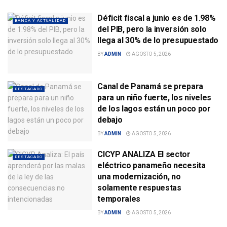
Déficit fiscal a junio es de 1.98%
BANCA Y ACTUALIDAD
del PIB, pero la inversión solo
llega al 30% de lo presupuestado
BY
ADMIN
AGOSTO 5, 2026
Canal de Panamá se prepara
DESTACADO
para un niño fuerte, los niveles
de los lagos están un poco por
debajo
BY
ADMIN
AGOSTO 5, 2026
CICYP ANALIZA El sector
DESTACADO
eléctrico panameño necesita
una modernización, no
solamente respuestas
temporales
BY
ADMIN
AGOSTO 5, 2026