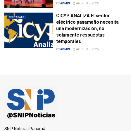
BY
ADMIN
AGOSTO 5, 2026
CICYP ANALIZA El sector
DESTACADO
eléctrico panameño necesita
una modernización, no
solamente respuestas
temporales
BY
ADMIN
AGOSTO 5, 2026
SNIP Noticias Panamá