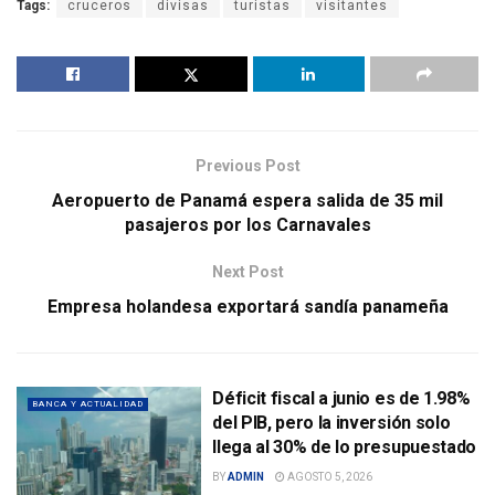
Tags:
cruceros
divisas
turistas
visitantes
Previous Post
Aeropuerto de Panamá espera salida de 35 mil
pasajeros por los Carnavales
Next Post
Empresa holandesa exportará sandía panameña
Déficit fiscal a junio es de 1.98%
BANCA Y ACTUALIDAD
del PIB, pero la inversión solo
llega al 30% de lo presupuestado
BY
ADMIN
AGOSTO 5, 2026