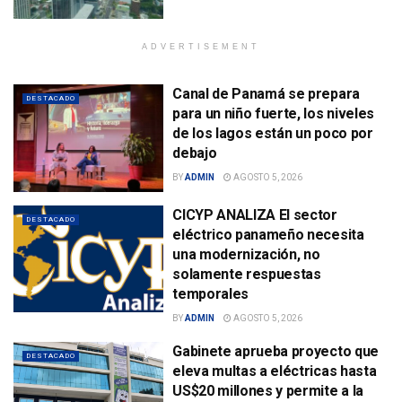
ADVERTISEMENT
Canal de Panamá se prepara
DESTACADO
para un niño fuerte, los niveles
de los lagos están un poco por
debajo
BY
ADMIN
AGOSTO 5, 2026
CICYP ANALIZA El sector
DESTACADO
eléctrico panameño necesita
una modernización, no
solamente respuestas
temporales
BY
ADMIN
AGOSTO 5, 2026
Gabinete aprueba proyecto que
DESTACADO
eleva multas a eléctricas hasta
US$20 millones y permite a la