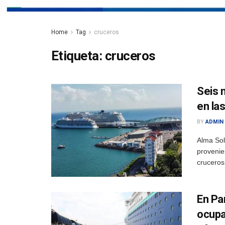
Home
Tag
cruceros
Etiqueta:
cruceros
Seis 
en la
BY
ADMIN
Alma Sol
provenie
cruceros
En Pa
ocupa