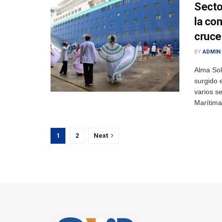
Secto
la co
cruce
BY
ADMIN
Alma Sol
surgido 
varios s
Marítima 
1
2
Next