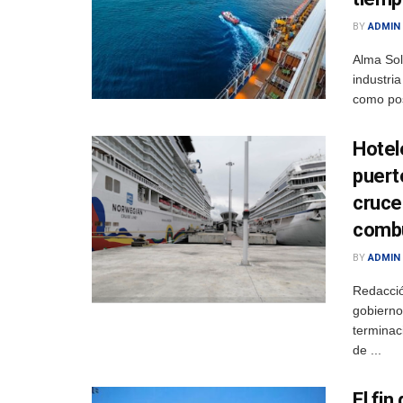
BY
ADMIN
Alma Sol
industri
como pos
Hotel
puert
cruce
combu
BY
ADMIN
Redacció
gobierno
terminac
de ...
El fi