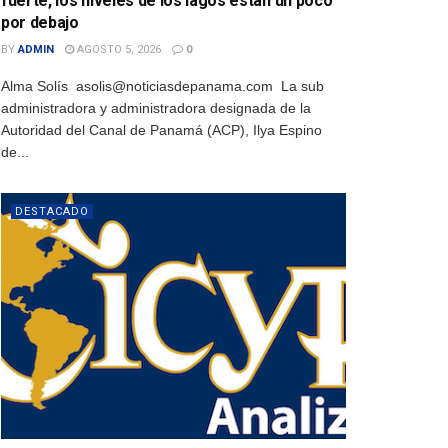
fuerte, los niveles de los lagos están un poco
por debajo
BY
ADMIN
AGOSTO 5, 2026
0
Alma Solís asolis@noticiasdepanama.com La sub
administradora y administradora designada de la
Autoridad del Canal de Panamá (ACP), Ilya Espino
de...
DESTACADO