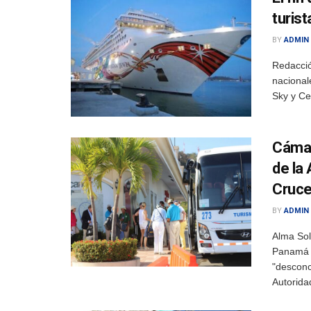
turis
BY
ADMIN
Redacció
nacional
Sky y Ce
Cámar
de la
Cruce
BY
ADMIN
Alma So
Panamá (
"desconci
Autorida