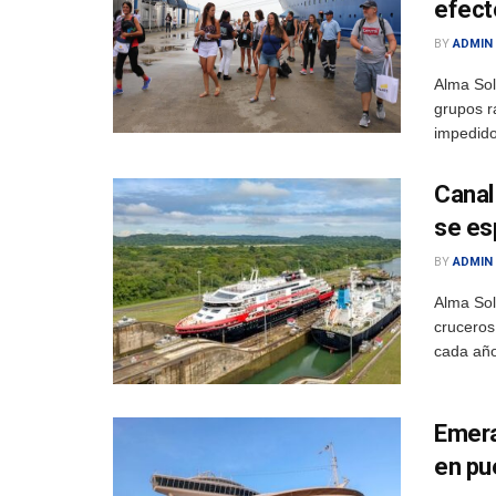
efect
BY
ADMIN
Alma So
grupos r
impedido
Canal
se es
BY
ADMIN
Alma Sol
cruceros
cada año,
Emera
en pu