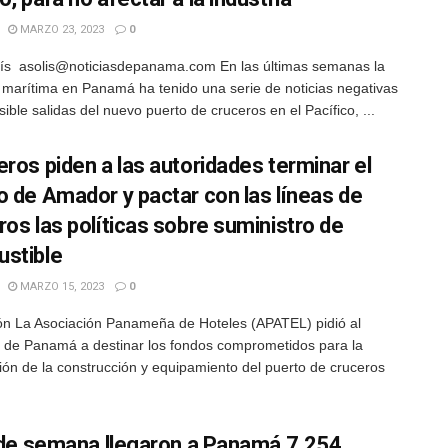
MARZO 23, 2023
0
ís asolis@noticiasdepanama.com En las últimas semanas la
a marítima en Panamá ha tenido una serie de noticias negativas
ible salidas del nuevo puerto de cruceros en el Pacífico, ...
eros piden a las autoridades terminar el
o de Amador y pactar con las líneas de
ros las políticas sobre suministro de
stible
MARZO 15, 2023
0
n La Asociación Panameña de Hoteles (APATEL) pidió al
 de Panamá a destinar los fondos comprometidos para la
ión de la construcción y equipamiento del puerto de cruceros
n de semana llegaron a Panamá 7,254