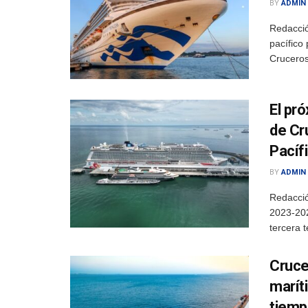
BY
ADMIN
Redacció
pacífico
Cruceros
El pr
de Cr
Pacíf
BY
ADMIN
Redacció
2023-202
tercera 
Cruce
marít
tiempo