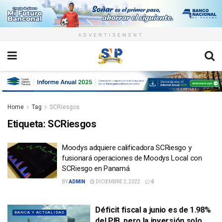
ADVERTISEMENT
Home
Tag
SCRiesgos
Etiqueta:
SCRiesgos
Moodys adquiere calificadora SCRiesgo y
fusionará operaciones de Moodys Local con
SCRiesgo en Panamá
BY
ADMIN
DICIEMBRE 2, 2022
0
Déficit fiscal a junio es de 1.98%
BANCA Y ACTUALIDAD
del PIB, pero la inversión solo