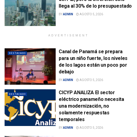
llega al 30% de lo presupuestado
BY
ADMIN
AGOSTO 5, 2026
ADVERTISEMENT
Canal de Panamá se prepara
DESTACADO
para un niño fuerte, los niveles
de los lagos están un poco por
debajo
BY
ADMIN
AGOSTO 5, 2026
CICYP ANALIZA El sector
DESTACADO
eléctrico panameño necesita
una modernización, no
solamente respuestas
temporales
BY
ADMIN
AGOSTO 5, 2026