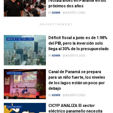
restaurantes en Panamá en los
próximos dos años
BY
ADMIN
AGOSTO 7, 2026
ADVERTISEMENT
Déficit fiscal a junio es de 1.98%
BANCA Y ACTUALIDAD
del PIB, pero la inversión solo
llega al 30% de lo presupuestado
BY
ADMIN
AGOSTO 5, 2026
Canal de Panamá se prepara
DESTACADO
para un niño fuerte, los niveles
de los lagos están un poco por
debajo
BY
ADMIN
AGOSTO 5, 2026
CICYP ANALIZA El sector
DESTACADO
eléctrico panameño necesita